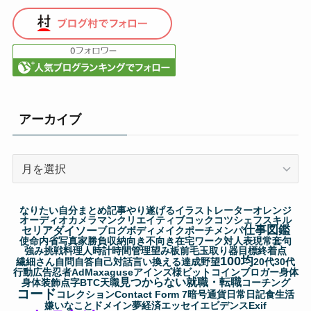
アーカイブ
ア
ー
カ
なりたい自分
まとめ記事
やり遂げる
イラストレーター
オレンジ
イ
オーディオ
カメラマン
クリエイティブ
コック
コツ
シェフ
スキル
仕事図鑑
セリア
ダイソー
ブ
ブログ
ボディメイク
ポーチ
メンパ
使命
内省
写真家
勝負
収納
向き不向き
在宅ワーク
対人表現
常套句
強み
挑戦
料理人
時計
時間管理
望み
板前
毛玉取り器
目標
終着点
100均
繊細さん
自問自答
自己対話
言い換える
達成
野望
20代
30代
行動
広告
忍者AdMax
aguse
アインズ様
ビットコイン
ブロガー
身体
見つからない
就職・転職
身体装飾
点字
BTC
天職
コーチング
コード
コレクション
Contact Form 7
暗号通貨
日常
日記
食生活
嫌いなこと
ドメイン
夢
経済
エッセイ
エビデンス
Exif