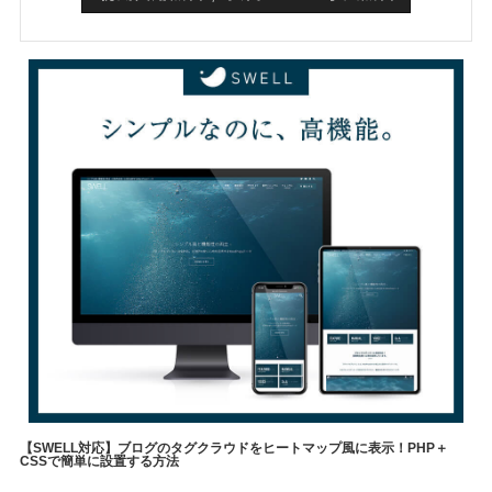
【SWELL対応】ブログのタグクラウドをヒートマップ風に表示！PHP＋
CSSで簡単に設置する方法
やりたいこと
メソッド
自己理解
WordPress
表現方法
swell
職業
タグクラウド
▼