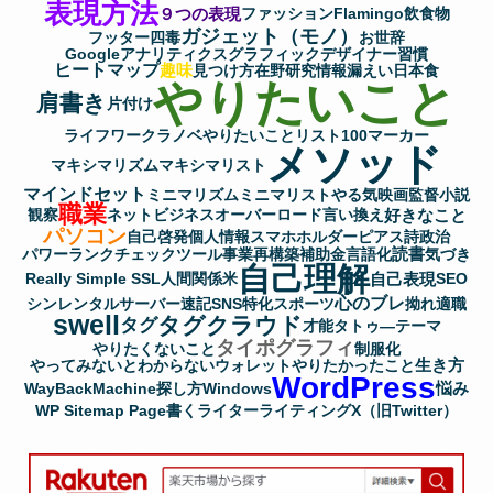
表現方法
９つの表現
ファッション
Flamingo
飲食物
ガジェット（モノ）
フッター
四毒
お世辞
Googleアナリティクス
グラフィックデザイナー
習慣
ヒートマップ
趣味
見つけ方
在野研究
情報漏えい
日本食
やりたいこと
肩書き
片付け
ライフワーク
ラノベ
やりたいことリスト100
マーカー
メソッド
マキシマリズム
マキシマリスト
マインドセット
ミニマリズム
ミニマリスト
やる気
映画監督
小説
職業
好きなこと
観察
ネットビジネス
オーバーロード
言い換え
パソコン
自己啓発
個人情報
スマホホルダー
ピアス
詩
政治
読書
パワーランクチェックツール
事業再構築補助金
言語化
気づき
自己理解
自己表現
Really Simple SSL
人間関係
米
SEO
心のブレ
シンレンタルサーバー
速記
SNS
特化
スポーツ
拗れ
適職
swell
タグクラウド
タグ
才能
タトゥ―
テーマ
タイポグラフィ
やりたくないこと
制服化
生き方
やってみないとわからない
ウォレット
やりたかったこと
WordPress
悩み
WayBackMachine
探し方
Windows
WP Sitemap Page
書く
ライター
ライティング
X（旧Twitter）