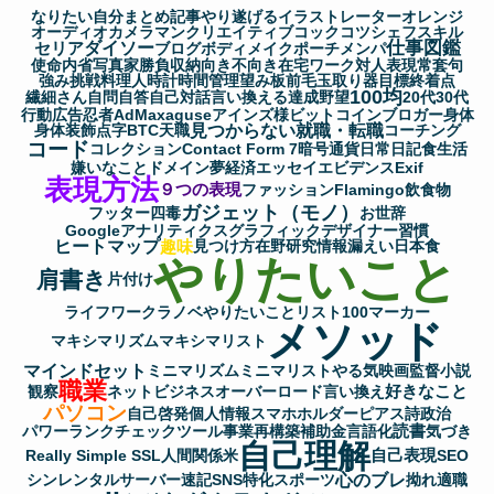
なりたい自分
まとめ記事
やり遂げる
イラストレーター
オレンジ
イ
オーディオ
カメラマン
クリエイティブ
コック
コツ
シェフ
スキル
仕事図鑑
セリア
ダイソー
ブ
ブログ
ボディメイク
ポーチ
メンパ
使命
内省
写真家
勝負
収納
向き不向き
在宅ワーク
対人表現
常套句
強み
挑戦
料理人
時計
時間管理
望み
板前
毛玉取り器
目標
終着点
100均
繊細さん
自問自答
自己対話
言い換える
達成
野望
20代
30代
行動
広告
忍者AdMax
aguse
アインズ様
ビットコイン
ブロガー
身体
見つからない
就職・転職
身体装飾
点字
BTC
天職
コーチング
コード
コレクション
Contact Form 7
暗号通貨
日常
日記
食生活
嫌いなこと
ドメイン
夢
経済
エッセイ
エビデンス
Exif
表現方法
９つの表現
ファッション
Flamingo
飲食物
ガジェット（モノ）
フッター
四毒
お世辞
Googleアナリティクス
グラフィックデザイナー
習慣
ヒートマップ
趣味
見つけ方
在野研究
情報漏えい
日本食
やりたいこと
肩書き
片付け
ライフワーク
ラノベ
やりたいことリスト100
マーカー
メソッド
マキシマリズム
マキシマリスト
マインドセット
ミニマリズム
ミニマリスト
やる気
映画監督
小説
職業
好きなこと
観察
ネットビジネス
オーバーロード
言い換え
パソコン
自己啓発
個人情報
スマホホルダー
ピアス
詩
政治
読書
パワーランクチェックツール
事業再構築補助金
言語化
気づき
自己理解
自己表現
Really Simple SSL
人間関係
米
SEO
心のブレ
シンレンタルサーバー
速記
SNS
特化
スポーツ
拗れ
適職