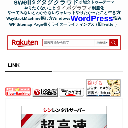
swell
タグクラウド
タグ
才能
タトゥ―
テーマ
タイポグラフィ
やりたくないこと
制服化
生き方
やってみないとわからない
ウォレット
やりたかったこと
WordPress
悩み
WayBackMachine
探し方
Windows
WP Sitemap Page
書く
ライター
ライティング
X（旧Twitter）
LINK