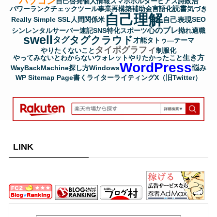
パソコン
自己啓発
個人情報
スマホホルダー
ピアス
詩
政治
読書
パワーランクチェックツール
事業再構築補助金
言語化
気づき
自己理解
自己表現
Really Simple SSL
人間関係
米
SEO
心のブレ
シンレンタルサーバー
速記
SNS
特化
スポーツ
拗れ
適職
swell
タグクラウド
タグ
才能
タトゥ―
テーマ
タイポグラフィ
やりたくないこと
制服化
生き方
やってみないとわからない
ウォレット
やりたかったこと
WordPress
悩み
WayBackMachine
探し方
Windows
WP Sitemap Page
書く
ライター
ライティング
X（旧Twitter）
LINK