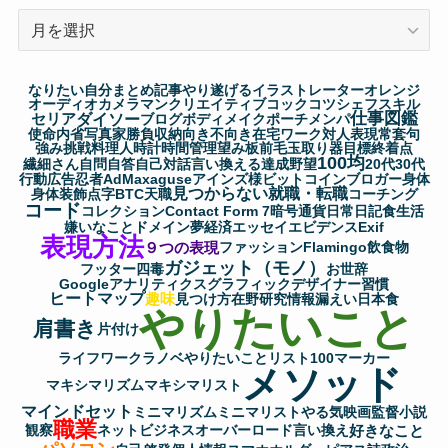
ア
ー
カ
なりたい自分
まとめ記事
やり遂げる
イラストレーター
オレンジ
イ
オーディオ
カメラマン
クリエイティブ
コック
コツ
シェフ
スキル
仕事図鑑
セリア
ダイソー
ブ
ブログ
ボディメイク
ポーチ
メンパ
使命
内省
写真家
勝負
収納
向き不向き
在宅ワーク
対人表現
常套句
強み
挑戦
料理人
時計
時間管理
望み
板前
毛玉取り器
目標
終着点
100均
繊細さん
自問自答
自己対話
言い換える
達成
野望
20代
30代
行動
広告
忍者AdMax
aguse
アインズ様
ビットコイン
ブロガー
身体
見つからない
就職・転職
身体装飾
点字
BTC
天職
コーチング
コード
コレクション
Contact Form 7
暗号通貨
日常
日記
食生活
嫌いなこと
ドメイン
夢
経済
エッセイ
エビデンス
Exif
表現方法
９つの表現
ファッション
Flamingo
飲食物
ガジェット（モノ）
フッター
四毒
お世辞
Googleアナリティクス
グラフィックデザイナー
習慣
ヒートマップ
趣味
見つけ方
在野研究
情報漏えい
日本食
やりたいこと
肩書き
片付け
ライフワーク
ラノベ
やりたいことリスト100
マーカー
メソッド
マキシマリズム
マキシマリスト
マインドセット
ミニマリズム
ミニマリスト
やる気
映画監督
小説
職業
好きなこと
観察
ネットビジネス
オーバーロード
言い換え