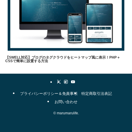
【SWELL対応】ブログのタグクラウドをヒートマップ風に表示！PHP＋
CSSで簡単に設置する方法
やりたいこと
メソッド
自己理解
WordPress
表現方法
swell
職業
タグクラウド
▼
プライバシーポリシー＆免責事項
特定商取引法表記
お問い合わせ
©
marumarulife.