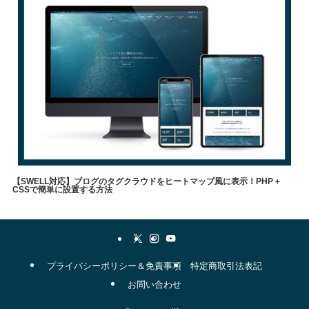
【SWELL対応】ブログのタグクラウドをヒートマップ風に表示！PHP＋
CSSで簡単に設置する方法
やりたいこと
メソッド
自己理解
WordPress
表現方法
swell
職業
タグクラウド
▼
プライバシーポリシー＆免責事項
特定商取引法表記
お問い合わせ