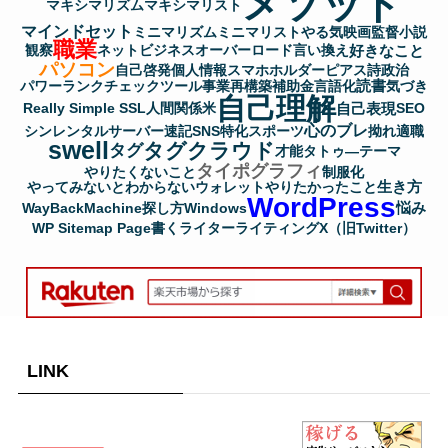
メソッド
マキシマリズム
マキシマリスト
マインドセット
ミニマリズム
ミニマリスト
やる気
映画監督
小説
職業
好きなこと
観察
ネットビジネス
オーバーロード
言い換え
パソコン
自己啓発
個人情報
スマホホルダー
ピアス
詩
政治
読書
パワーランクチェックツール
事業再構築補助金
言語化
気づき
自己理解
自己表現
Really Simple SSL
人間関係
米
SEO
心のブレ
シンレンタルサーバー
速記
SNS
特化
スポーツ
拗れ
適職
swell
タグクラウド
タグ
才能
タトゥ―
テーマ
タイポグラフィ
やりたくないこと
制服化
生き方
やってみないとわからない
ウォレット
やりたかったこと
WordPress
悩み
WayBackMachine
探し方
Windows
WP Sitemap Page
書く
ライター
ライティング
X（旧Twitter）
LINK