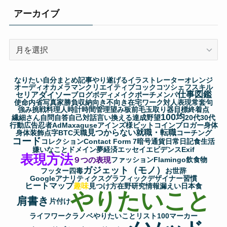
アーカイブ
ア
ー
カ
なりたい自分
まとめ記事
やり遂げる
イラストレーター
オレンジ
イ
オーディオ
カメラマン
クリエイティブ
コック
コツ
シェフ
スキル
仕事図鑑
セリア
ダイソー
ブ
ブログ
ボディメイク
ポーチ
メンパ
使命
内省
写真家
勝負
収納
向き不向き
在宅ワーク
対人表現
常套句
強み
挑戦
料理人
時計
時間管理
望み
板前
毛玉取り器
目標
終着点
100均
繊細さん
自問自答
自己対話
言い換える
達成
野望
20代
30代
行動
広告
忍者AdMax
aguse
アインズ様
ビットコイン
ブロガー
身体
見つからない
就職・転職
身体装飾
点字
BTC
天職
コーチング
コード
コレクション
Contact Form 7
暗号通貨
日常
日記
食生活
嫌いなこと
ドメイン
夢
経済
エッセイ
エビデンス
Exif
表現方法
９つの表現
ファッション
Flamingo
飲食物
ガジェット（モノ）
フッター
四毒
お世辞
Googleアナリティクス
グラフィックデザイナー
習慣
ヒートマップ
趣味
見つけ方
在野研究
情報漏えい
日本食
やりたいこと
肩書き
片付け
ライフワーク
ラノベ
やりたいことリスト100
マーカー