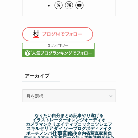
アーカイブ
ア
ー
カ
イ
なりたい自分
まとめ記事
やり遂げる
ブ
イラストレーター
オレンジ
オーディオ
カメラマン
クリエイティブ
コック
コツ
シェフ
ダイソー
セリア
スキル
ブログ
ボディメイク
仕事図鑑
ポーチ
メンパ
使命
内省
写真家
勝負
収納
向き不向き
在宅ワーク
対人表現
常套句
強み