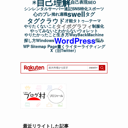
自己理解
自己表現
米
SEO
シンレンタルサーバー
速記
SNS
特化
スポーツ
swell
タグ
心のブレ
拗れ
適職
タグクラウド
才能
タトゥ―
テーマ
タイポグラフィ
やりたくないこと
制服化
やってみないとわからない
ウォレット
生き方
やりたかったこと
WayBackMachine
WordPress
悩み
探し方
Windows
WP Sitemap Page
書く
ライター
ライティング
X（旧Twitter）
最近リライトした記事