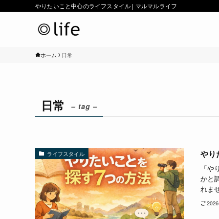
やりたいこと中心のライフスタイル | マルマルライフ
ホーム
日常
日常
– tag –
やり
ライフスタイル
「や
かと
れませ
2026