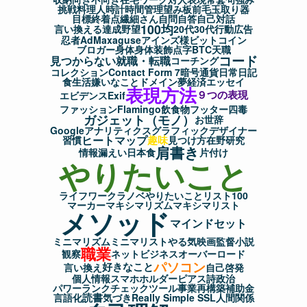
挑戦
料理人
時計
時間管理
望み
板前
毛玉取り器
目標
終着点
繊細さん
自問自答
自己対話
100均
言い換える
達成
野望
20代
30代
行動
広告
忍者AdMax
aguse
アインズ様
ビットコイン
ブロガー
身体
身体装飾
点字
BTC
天職
コード
見つからない
就職・転職
コーチング
コレクション
Contact Form 7
暗号通貨
日常
日記
食生活
嫌いなこと
ドメイン
夢
経済
エッセイ
表現方法
９つの表現
エビデンス
Exif
ファッション
Flamingo
飲食物
フッター
四毒
ガジェット（モノ）
お世辞
Googleアナリティクス
グラフィックデザイナー
ヒートマップ
趣味
習慣
見つけ方
在野研究
肩書き
情報漏えい
日本食
片付け
やりたいこと
ライフワーク
ラノベ
やりたいことリスト100
マーカー
マキシマリズム
マキシマリスト
メソッド
マインドセット
ミニマリズム
ミニマリスト
やる気
映画監督
小説
職業
観察
ネットビジネス
オーバーロード
パソコン
好きなこと
言い換え
自己啓発
個人情報
スマホホルダー
ピアス
詩
政治
パワーランクチェックツール
事業再構築補助金
読書
言語化
気づき
Really Simple SSL
人間関係