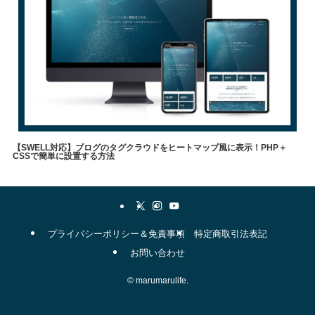
【SWELL対応】ブログのタグクラウドをヒートマップ風に表示！PHP＋
CSSで簡単に設置する方法
やりたいこと
メソッド
自己理解
WordPress
表現方法
swell
職業
タグクラウド
▼
プライバシーポリシー＆免責事項
特定商取引法表記
お問い合わせ
©
marumarulife.