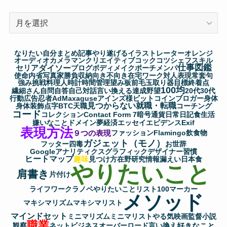
ア
ー
カ
なりたい自分
まとめ記事
やり遂げる
イラストレーター
オレンジ
イ
オーディオ
カメラマン
クリエイティブ
コック
コツ
シェフ
スキル
仕事図鑑
セリア
ダイソー
ブ
ブログ
ボディメイク
ポーチ
メンパ
使命
内省
写真家
勝負
収納
向き不向き
在宅ワーク
対人表現
常套句
強み
挑戦
料理人
時計
時間管理
望み
板前
毛玉取り器
目標
終着点
100均
繊細さん
自問自答
自己対話
言い換える
達成
野望
20代
30代
行動
広告
忍者AdMax
aguse
アインズ様
ビットコイン
ブロガー
身体
見つからない
就職・転職
身体装飾
点字
BTC
天職
コーチング
コード
コレクション
Contact Form 7
暗号通貨
日常
日記
食生活
嫌いなこと
ドメイン
夢
経済
エッセイ
エビデンス
Exif
表現方法
９つの表現
ファッション
Flamingo
飲食物
ガジェット（モノ）
フッター
四毒
お世辞
Googleアナリティクス
グラフィックデザイナー
習慣
ヒートマップ
趣味
見つけ方
在野研究
情報漏えい
日本食
やりたいこと
肩書き
片付け
ライフワーク
ラノベ
やりたいことリスト100
マーカー
メソッド
マキシマリズム
マキシマリスト
マインドセット
ミニマリズム
ミニマリスト
やる気
映画監督
小説
職業
好きなこと
観察
ネットビジネス
オーバーロード
言い換え