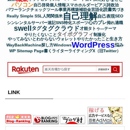
パソコン
自己啓発
個人情報
スマホホルダー
ピアス
詩
政治
読書
パワーランクチェックツール
事業再構築補助金
言語化
気づき
自己理解
自己表現
Really Simple SSL
人間関係
米
SEO
心のブレ
シンレンタルサーバー
速記
SNS
特化
スポーツ
拗れ
適職
swell
タグクラウド
タグ
才能
タトゥ―
テーマ
タイポグラフィ
やりたくないこと
制服化
生き方
やってみないとわからない
ウォレット
やりたかったこと
WordPress
悩み
WayBackMachine
探し方
Windows
WP Sitemap Page
書く
ライター
ライティング
X（旧Twitter）
LINK