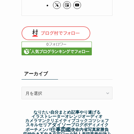
アーカイブ
ア
ー
カ
イ
なりたい自分
まとめ記事
やり遂げる
ブ
イラストレーター
オレンジ
オーディオ
カメラマン
クリエイティブ
コック
コツ
シェフ
ダイソー
セリア
スキル
ブログ
ボディメイク
仕事図鑑
ポーチ
メンパ
使命
内省
写真家
勝負
収納
向き不向き
在宅ワーク
対人表現
常套句
強み