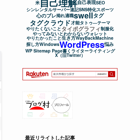
自己理解
自己表現
米
SEO
シンレンタルサーバー
速記
SNS
特化
スポーツ
swell
タグ
心のブレ
拗れ
適職
タグクラウド
才能
タトゥ―
テーマ
タイポグラフィ
やりたくないこと
制服化
やってみないとわからない
ウォレット
生き方
やりたかったこと
WayBackMachine
WordPress
悩み
探し方
Windows
WP Sitemap Page
書く
ライター
ライティング
X（旧Twitter）
最近リライトした記事