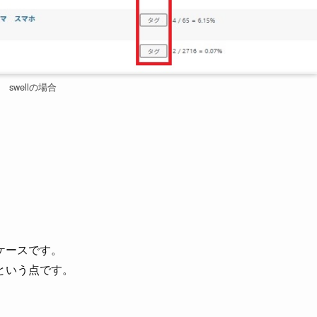
swellの場合
。
ケースです。
という点です。