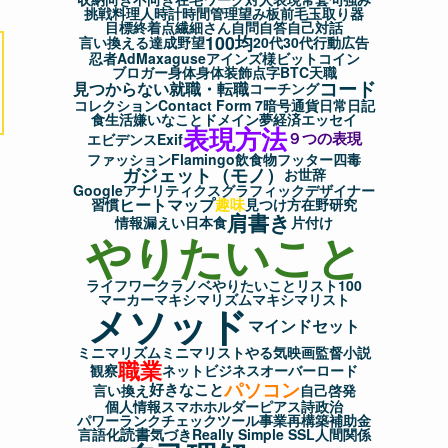
挑戦
料理人
時計
時間管理
望み
板前
毛玉取り器
目標
終着点
繊細さん
自問自答
自己対話
100均
言い換える
達成
野望
20代
30代
行動
広告
忍者AdMax
aguse
アインズ様
ビットコイン
ブロガー
身体
身体装飾
点字
BTC
天職
コード
見つからない
就職・転職
コーチング
コレクション
Contact Form 7
暗号通貨
日常
日記
食生活
嫌いなこと
ドメイン
夢
経済
エッセイ
表現方法
９つの表現
エビデンス
Exif
ファッション
Flamingo
飲食物
フッター
四毒
ガジェット（モノ）
お世辞
Googleアナリティクス
グラフィックデザイナー
ヒートマップ
趣味
習慣
見つけ方
在野研究
肩書き
情報漏えい
日本食
片付け
やりたいこと
ライフワーク
ラノベ
やりたいことリスト100
マーカー
マキシマリズム
マキシマリスト
メソッド
マインドセット
ミニマリズム
ミニマリスト
やる気
映画監督
小説
職業
観察
ネットビジネス
オーバーロード
パソコン
好きなこと
言い換え
自己啓発
個人情報
スマホホルダー
ピアス
詩
政治
パワーランクチェックツール
事業再構築補助金
読書
言語化
気づき
Really Simple SSL
人間関係