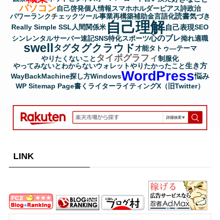
パソコン
自己啓発
個人情報
スマホホルダー
ピアス
詩
政治
読書
パワーランクチェックツール
事業再構築補助金
言語化
気づき
自己理解
自己表現
Really Simple SSL
人間関係
米
SEO
心のブレ
シンレンタルサーバー
速記
SNS
特化
スポーツ
拗れ
適職
swell
タグクラウド
タグ
才能
タトゥ―
テーマ
タイポグラフィ
やりたくないこと
制服化
生き方
やってみないとわからない
ウォレット
やりたかったこと
WordPress
悩み
WayBackMachine
探し方
Windows
WP Sitemap Page
書く
ライター
ライティング
X（旧Twitter）
LINK