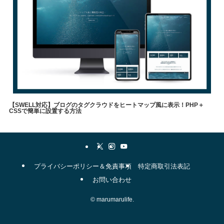
【SWELL対応】ブログのタグクラウドをヒートマップ風に表示！PHP＋
CSSで簡単に設置する方法
やりたいこと
メソッド
自己理解
WordPress
表現方法
swell
職業
タグクラウド
▼
プライバシーポリシー＆免責事項
特定商取引法表記
お問い合わせ
©
marumarulife.