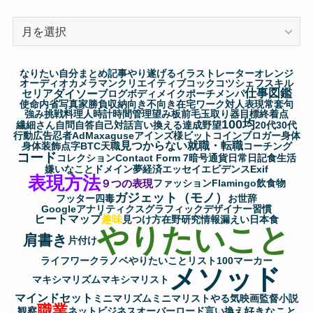
ア
ー
カ
なりたい自分
まとめ記事
やり遂げる
イラストレーター
オレンジ
イ
オーディオ
カメラマン
クリエイティブ
コック
コツ
シェフ
スキル
仕事図鑑
セリア
ダイソー
ブ
ブログ
ボディメイク
ポーチ
メンパ
使命
内省
写真家
勝負
収納
向き不向き
在宅ワーク
対人表現
常套句
強み
挑戦
料理人
時計
時間管理
望み
板前
毛玉取り器
目標
終着点
100均
繊細さん
自問自答
自己対話
言い換える
達成
野望
20代
30代
行動
広告
忍者AdMax
aguse
アインズ様
ビットコイン
ブロガー
身体
見つからない
就職・転職
身体装飾
点字
BTC
天職
コーチング
コード
コレクション
Contact Form 7
暗号通貨
日常
日記
食生活
嫌いなこと
ドメイン
夢
経済
エッセイ
エビデンス
Exif
表現方法
９つの表現
ファッション
Flamingo
飲食物
ガジェット（モノ）
フッター
四毒
お世辞
Googleアナリティクス
グラフィックデザイナー
習慣
ヒートマップ
趣味
見つけ方
在野研究
情報漏えい
日本食
やりたいこと
肩書き
片付け
ライフワーク
ラノベ
やりたいことリスト100
マーカー
メソッド
マキシマリズム
マキシマリスト
マインドセット
ミニマリズム
ミニマリスト
やる気
映画監督
小説
職業
好きなこと
観察
ネットビジネス
オーバーロード
言い換え