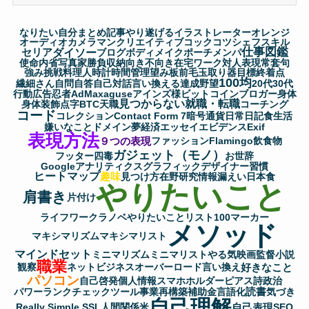
ー
カ
なりたい自分
まとめ記事
やり遂げる
イラストレーター
オレンジ
イ
オーディオ
カメラマン
クリエイティブ
コック
コツ
シェフ
スキル
仕事図鑑
セリア
ダイソー
ブ
ブログ
ボディメイク
ポーチ
メンパ
使命
内省
写真家
勝負
収納
向き不向き
在宅ワーク
対人表現
常套句
強み
挑戦
料理人
時計
時間管理
望み
板前
毛玉取り器
目標
終着点
100均
繊細さん
自問自答
自己対話
言い換える
達成
野望
20代
30代
行動
広告
忍者AdMax
aguse
アインズ様
ビットコイン
ブロガー
身体
見つからない
就職・転職
身体装飾
点字
BTC
天職
コーチング
コード
コレクション
Contact Form 7
暗号通貨
日常
日記
食生活
嫌いなこと
ドメイン
夢
経済
エッセイ
エビデンス
Exif
表現方法
９つの表現
ファッション
Flamingo
飲食物
ガジェット（モノ）
フッター
四毒
お世辞
Googleアナリティクス
グラフィックデザイナー
習慣
ヒートマップ
趣味
見つけ方
在野研究
情報漏えい
日本食
やりたいこと
肩書き
片付け
ライフワーク
ラノベ
やりたいことリスト100
マーカー
メソッド
マキシマリズム
マキシマリスト
マインドセット
ミニマリズム
ミニマリスト
やる気
映画監督
小説
職業
好きなこと
観察
ネットビジネス
オーバーロード
言い換え
パソコン
自己啓発
個人情報
スマホホルダー
ピアス
詩
政治
読書
パワーランクチェックツール
事業再構築補助金
言語化
気づき
自己理解
自己表現
Really Simple SSL
人間関係
米
SEO