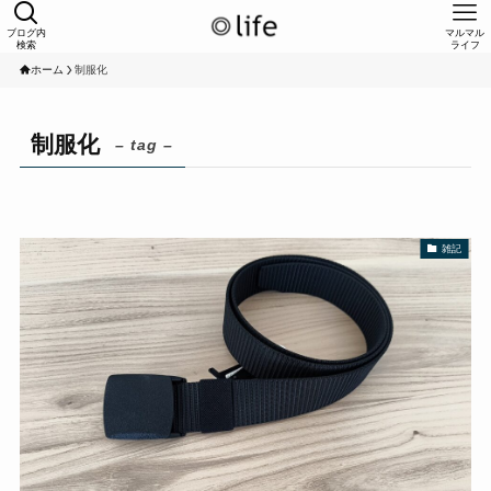
ブログ内
マルマル
検索
ライフ
ホーム
制服化
制服化
– tag –
雑記