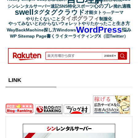
心のブレ
シンレンタルサーバー
速記
SNS
特化
スポーツ
拗れ
適職
swell
タグクラウド
タグ
才能
タトゥ―
テーマ
タイポグラフィ
やりたくないこと
制服化
生き方
やってみないとわからない
ウォレット
やりたかったこと
WordPress
悩み
WayBackMachine
探し方
Windows
WP Sitemap Page
書く
ライター
ライティング
X（旧Twitter）
LINK