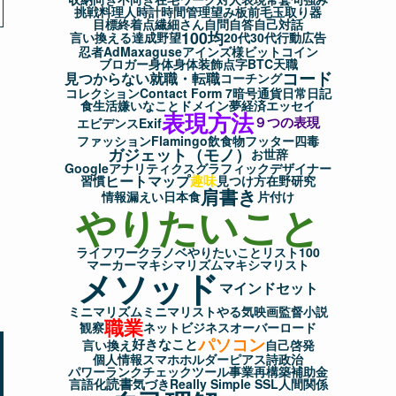
挑戦
料理人
時計
時間管理
望み
板前
毛玉取り器
目標
終着点
繊細さん
自問自答
自己対話
100均
言い換える
達成
野望
20代
30代
行動
広告
忍者AdMax
aguse
アインズ様
ビットコイン
ブロガー
身体
身体装飾
点字
BTC
天職
コード
見つからない
就職・転職
コーチング
コレクション
Contact Form 7
暗号通貨
日常
日記
食生活
嫌いなこと
ドメイン
夢
経済
エッセイ
表現方法
９つの表現
エビデンス
Exif
ファッション
Flamingo
飲食物
フッター
四毒
ガジェット（モノ）
お世辞
Googleアナリティクス
グラフィックデザイナー
ヒートマップ
趣味
習慣
見つけ方
在野研究
肩書き
情報漏えい
日本食
片付け
やりたいこと
ライフワーク
ラノベ
やりたいことリスト100
マーカー
マキシマリズム
マキシマリスト
メソッド
マインドセット
ミニマリズム
ミニマリスト
やる気
映画監督
小説
職業
観察
ネットビジネス
オーバーロード
パソコン
好きなこと
言い換え
自己啓発
個人情報
スマホホルダー
ピアス
詩
政治
パワーランクチェックツール
事業再構築補助金
読書
言語化
気づき
Really Simple SSL
人間関係