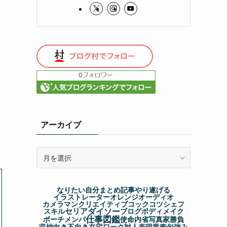
アーカイブ
ア
ー
カ
イ
なりたい自分
まとめ記事
やり遂げる
ブ
イラストレーター
オレンジ
オーディオ
カメラマン
クリエイティブ
コック
コツ
シェフ
ダイソー
セリア
スキル
ブログ
ボディメイク
仕事図鑑
ポーチ
メンパ
使命
内省
写真家
勝負
収納
向き不向き
在宅ワーク
対人表現
常套句
強み