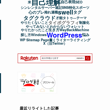
自己理解
自己表現
米
SEO
シンレンタルサーバー
速記
SNS
特化
スポーツ
swell
タグ
心のブレ
拗れ
適職
タグクラウド
才能
タトゥ―
テーマ
タイポグラフィ
やりたくないこと
制服化
やってみないとわからない
ウォレット
生き方
やりたかったこと
WayBackMachine
WordPress
悩み
探し方
Windows
WP Sitemap Page
書く
ライター
ライティング
X（旧Twitter）
最近リライトした記事