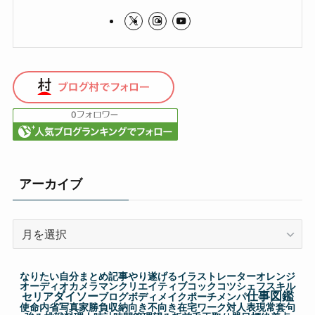
アーカイブ
ア
ー
カ
なりたい自分
まとめ記事
やり遂げる
イラストレーター
オレンジ
イ
オーディオ
カメラマン
クリエイティブ
コック
コツ
シェフ
スキル
仕事図鑑
セリア
ダイソー
ブ
ブログ
ボディメイク
ポーチ
メンパ
使命
内省
写真家
勝負
収納
向き不向き
在宅ワーク
対人表現
常套句