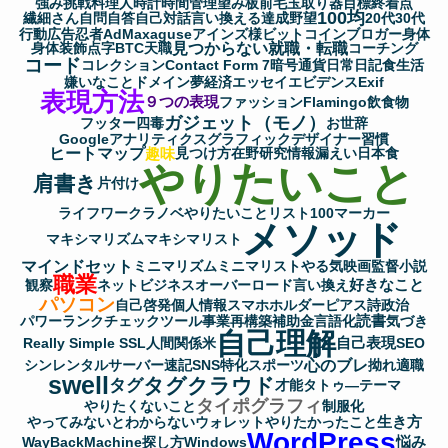
強み
挑戦
料理人
時計
時間管理
望み
板前
毛玉取り器
目標
終着点
100均
繊細さん
自問自答
自己対話
言い換える
達成
野望
20代
30代
行動
広告
忍者AdMax
aguse
アインズ様
ビットコイン
ブロガー
身体
見つからない
就職・転職
身体装飾
点字
BTC
天職
コーチング
コード
コレクション
Contact Form 7
暗号通貨
日常
日記
食生活
嫌いなこと
ドメイン
夢
経済
エッセイ
エビデンス
Exif
表現方法
９つの表現
ファッション
Flamingo
飲食物
ガジェット（モノ）
フッター
四毒
お世辞
Googleアナリティクス
グラフィックデザイナー
習慣
ヒートマップ
趣味
見つけ方
在野研究
情報漏えい
日本食
やりたいこと
肩書き
片付け
ライフワーク
ラノベ
やりたいことリスト100
マーカー
メソッド
マキシマリズム
マキシマリスト
マインドセット
ミニマリズム
ミニマリスト
やる気
映画監督
小説
職業
好きなこと
観察
ネットビジネス
オーバーロード
言い換え
パソコン
自己啓発
個人情報
スマホホルダー
ピアス
詩
政治
読書
パワーランクチェックツール
事業再構築補助金
言語化
気づき
自己理解
自己表現
Really Simple SSL
人間関係
米
SEO
心のブレ
シンレンタルサーバー
速記
SNS
特化
スポーツ
拗れ
適職
swell
タグクラウド
タグ
才能
タトゥ―
テーマ
タイポグラフィ
やりたくないこと
制服化
生き方
やってみないとわからない
ウォレット
やりたかったこと
WordPress
悩み
WayBackMachine
探し方
Windows