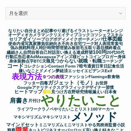
ア
ー
カ
なりたい自分
まとめ記事
やり遂げる
イラストレーター
オレンジ
イ
オーディオ
カメラマン
クリエイティブ
コック
コツ
シェフ
スキル
仕事図鑑
セリア
ダイソー
ブ
ブログ
ボディメイク
ポーチ
メンパ
使命
内省
写真家
勝負
収納
向き不向き
在宅ワーク
対人表現
常套句
強み
挑戦
料理人
時計
時間管理
望み
板前
毛玉取り器
目標
終着点
100均
繊細さん
自問自答
自己対話
言い換える
達成
野望
20代
30代
行動
広告
忍者AdMax
aguse
アインズ様
ビットコイン
ブロガー
身体
見つからない
就職・転職
身体装飾
点字
BTC
天職
コーチング
コード
コレクション
Contact Form 7
暗号通貨
日常
日記
食生活
嫌いなこと
ドメイン
夢
経済
エッセイ
エビデンス
Exif
表現方法
９つの表現
ファッション
Flamingo
飲食物
ガジェット（モノ）
フッター
四毒
お世辞
Googleアナリティクス
グラフィックデザイナー
習慣
ヒートマップ
趣味
見つけ方
在野研究
情報漏えい
日本食
やりたいこと
肩書き
片付け
ライフワーク
ラノベ
やりたいことリスト100
マーカー
メソッド
マキシマリズム
マキシマリスト
マインドセット
ミニマリズム
ミニマリスト
やる気
映画監督
小説
職業
好きなこと
観察
ネットビジネス
オーバーロード
言い換え