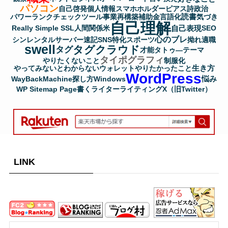
パソコン
自己啓発
個人情報
スマホホルダー
ピアス
詩
政治
読書
パワーランクチェックツール
事業再構築補助金
言語化
気づき
自己理解
自己表現
Really Simple SSL
人間関係
米
SEO
心のブレ
シンレンタルサーバー
速記
SNS
特化
スポーツ
拗れ
適職
swell
タグクラウド
タグ
才能
タトゥ―
テーマ
タイポグラフィ
やりたくないこと
制服化
生き方
やってみないとわからない
ウォレット
やりたかったこと
WordPress
悩み
WayBackMachine
探し方
Windows
WP Sitemap Page
書く
ライター
ライティング
X（旧Twitter）
LINK