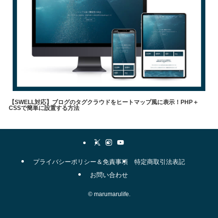
【SWELL対応】ブログのタグクラウドをヒートマップ風に表示！PHP＋
CSSで簡単に設置する方法
やりたいこと
メソッド
自己理解
WordPress
表現方法
swell
職業
タグクラウド
▼
プライバシーポリシー＆免責事項
特定商取引法表記
お問い合わせ
©
marumarulife.