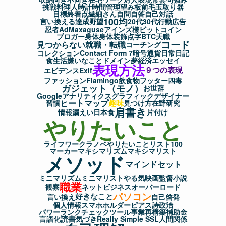
挑戦
料理人
時計
時間管理
望み
板前
毛玉取り器
目標
終着点
繊細さん
自問自答
自己対話
100均
言い換える
達成
野望
20代
30代
行動
広告
忍者AdMax
aguse
アインズ様
ビットコイン
ブロガー
身体
身体装飾
点字
BTC
天職
コード
見つからない
就職・転職
コーチング
コレクション
Contact Form 7
暗号通貨
日常
日記
食生活
嫌いなこと
ドメイン
夢
経済
エッセイ
表現方法
９つの表現
エビデンス
Exif
ファッション
Flamingo
飲食物
フッター
四毒
ガジェット（モノ）
お世辞
Googleアナリティクス
グラフィックデザイナー
ヒートマップ
趣味
習慣
見つけ方
在野研究
肩書き
情報漏えい
日本食
片付け
やりたいこと
ライフワーク
ラノベ
やりたいことリスト100
マーカー
マキシマリズム
マキシマリスト
メソッド
マインドセット
ミニマリズム
ミニマリスト
やる気
映画監督
小説
職業
観察
ネットビジネス
オーバーロード
パソコン
好きなこと
言い換え
自己啓発
個人情報
スマホホルダー
ピアス
詩
政治
パワーランクチェックツール
事業再構築補助金
読書
言語化
気づき
Really Simple SSL
人間関係