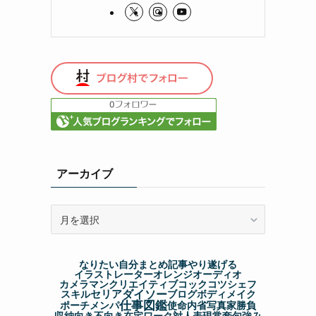
アーカイブ
ア
ー
カ
イ
なりたい自分
まとめ記事
やり遂げる
ブ
イラストレーター
オレンジ
オーディオ
カメラマン
クリエイティブ
コック
コツ
シェフ
ダイソー
セリア
スキル
ブログ
ボディメイク
仕事図鑑
ポーチ
メンパ
使命
内省
写真家
勝負
収納
向き不向き
在宅ワーク
対人表現
常套句
強み