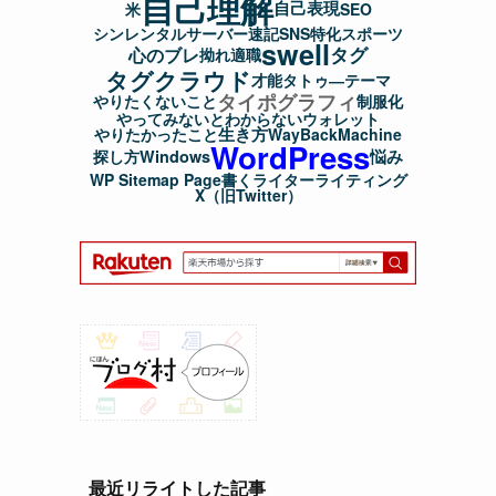
自己理解
自己表現
米
SEO
シンレンタルサーバー
速記
SNS
特化
スポーツ
swell
タグ
心のブレ
拗れ
適職
タグクラウド
才能
タトゥ―
テーマ
タイポグラフィ
やりたくないこと
制服化
やってみないとわからない
ウォレット
生き方
やりたかったこと
WayBackMachine
WordPress
悩み
探し方
Windows
WP Sitemap Page
書く
ライター
ライティング
X（旧Twitter）
最近リライトした記事