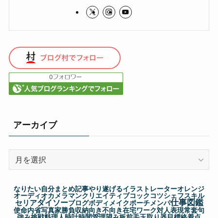
アーカイブ
ア
ー
カ
なりたい自分
まとめ記事
やり遂げる
イラストレーター
オレンジ
イ
オーディオ
カメラマン
クリエイティブ
コック
コツ
シェフ
スキル
仕事図鑑
セリア
ダイソー
ブ
ブログ
ボディメイク
ポーチ
メンパ
使命
内省
写真家
勝負
収納
向き不向き
在宅ワーク
対人表現
常套句
強み
挑戦
料理人
時計
時間管理
望み
板前
毛玉取り器
目標
終着点