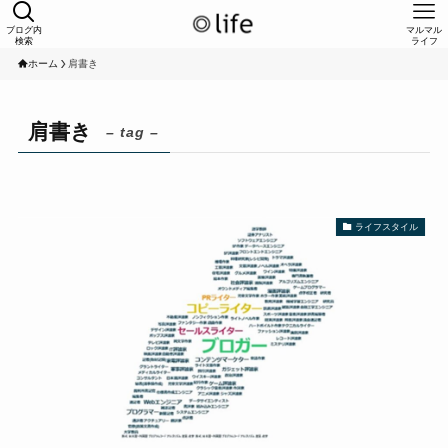
ブログ内
マルマル
検索
ライフ
ホーム
肩書き
肩書き
– tag –
ライフスタイル