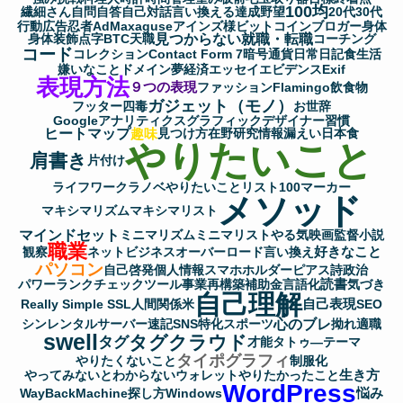
100均
繊細さん
自問自答
自己対話
言い換える
達成
野望
20代
30代
行動
広告
忍者AdMax
aguse
アインズ様
ビットコイン
ブロガー
身体
見つからない
就職・転職
身体装飾
点字
BTC
天職
コーチング
コード
コレクション
Contact Form 7
暗号通貨
日常
日記
食生活
嫌いなこと
ドメイン
夢
経済
エッセイ
エビデンス
Exif
表現方法
９つの表現
ファッション
Flamingo
飲食物
ガジェット（モノ）
フッター
四毒
お世辞
Googleアナリティクス
グラフィックデザイナー
習慣
ヒートマップ
趣味
見つけ方
在野研究
情報漏えい
日本食
やりたいこと
肩書き
片付け
ライフワーク
ラノベ
やりたいことリスト100
マーカー
メソッド
マキシマリズム
マキシマリスト
マインドセット
ミニマリズム
ミニマリスト
やる気
映画監督
小説
職業
好きなこと
観察
ネットビジネス
オーバーロード
言い換え
パソコン
自己啓発
個人情報
スマホホルダー
ピアス
詩
政治
読書
パワーランクチェックツール
事業再構築補助金
言語化
気づき
自己理解
自己表現
Really Simple SSL
人間関係
米
SEO
心のブレ
シンレンタルサーバー
速記
SNS
特化
スポーツ
拗れ
適職
swell
タグクラウド
タグ
才能
タトゥ―
テーマ
タイポグラフィ
やりたくないこと
制服化
生き方
やってみないとわからない
ウォレット
やりたかったこと
WordPress
悩み
WayBackMachine
探し方
Windows