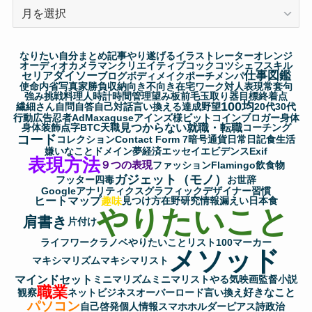
ア
ー
カ
なりたい自分
まとめ記事
やり遂げる
イラストレーター
オレンジ
イ
オーディオ
カメラマン
クリエイティブ
コック
コツ
シェフ
スキル
仕事図鑑
セリア
ダイソー
ブ
ブログ
ボディメイク
ポーチ
メンパ
使命
内省
写真家
勝負
収納
向き不向き
在宅ワーク
対人表現
常套句
強み
挑戦
料理人
時計
時間管理
望み
板前
毛玉取り器
目標
終着点
100均
繊細さん
自問自答
自己対話
言い換える
達成
野望
20代
30代
行動
広告
忍者AdMax
aguse
アインズ様
ビットコイン
ブロガー
身体
見つからない
就職・転職
身体装飾
点字
BTC
天職
コーチング
コード
コレクション
Contact Form 7
暗号通貨
日常
日記
食生活
嫌いなこと
ドメイン
夢
経済
エッセイ
エビデンス
Exif
表現方法
９つの表現
ファッション
Flamingo
飲食物
ガジェット（モノ）
フッター
四毒
お世辞
Googleアナリティクス
グラフィックデザイナー
習慣
ヒートマップ
趣味
見つけ方
在野研究
情報漏えい
日本食
やりたいこと
肩書き
片付け
ライフワーク
ラノベ
やりたいことリスト100
マーカー
メソッド
マキシマリズム
マキシマリスト
マインドセット
ミニマリズム
ミニマリスト
やる気
映画監督
小説
職業
好きなこと
観察
ネットビジネス
オーバーロード
言い換え
パソコン
自己啓発
個人情報
スマホホルダー
ピアス
詩
政治