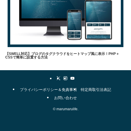
【SWELL対応】ブログのタグクラウドをヒートマップ風に表示！PHP＋
CSSで簡単に設置する方法
やりたいこと
メソッド
自己理解
WordPress
表現方法
swell
職業
タグクラウド
▼
プライバシーポリシー＆免責事項
特定商取引法表記
お問い合わせ
©
marumarulife.