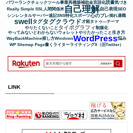
読書
パワーランクチェックツール
事業再構築補助金
言語化
気づき
自己理解
自己表現
Really Simple SSL
人間関係
米
SEO
心のブレ
シンレンタルサーバー
速記
SNS
特化
スポーツ
拗れ
適職
swell
タグクラウド
タグ
才能
タトゥ―
テーマ
タイポグラフィ
やりたくないこと
制服化
生き方
やってみないとわからない
ウォレット
やりたかったこと
WordPress
悩み
WayBackMachine
探し方
Windows
WP Sitemap Page
書く
ライター
ライティング
X（旧Twitter）
LINK