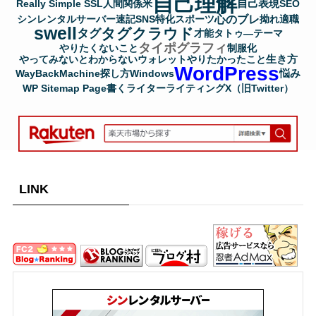
自己理解
自己表現
Really Simple SSL
人間関係
米
SEO
心のブレ
シンレンタルサーバー
速記
SNS
特化
スポーツ
拗れ
適職
swell
タグクラウド
タグ
才能
タトゥ―
テーマ
タイポグラフィ
やりたくないこと
制服化
生き方
やってみないとわからない
ウォレット
やりたかったこと
WordPress
悩み
WayBackMachine
探し方
Windows
WP Sitemap Page
書く
ライター
ライティング
X（旧Twitter）
LINK