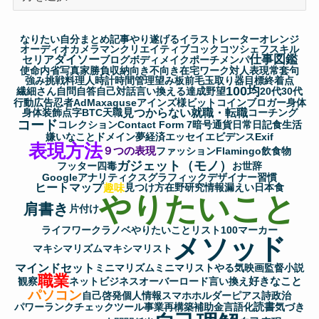
ー
カ
なりたい自分
まとめ記事
やり遂げる
イラストレーター
オレンジ
イ
オーディオ
カメラマン
クリエイティブ
コック
コツ
シェフ
スキル
仕事図鑑
セリア
ダイソー
ブ
ブログ
ボディメイク
ポーチ
メンパ
使命
内省
写真家
勝負
収納
向き不向き
在宅ワーク
対人表現
常套句
強み
挑戦
料理人
時計
時間管理
望み
板前
毛玉取り器
目標
終着点
100均
繊細さん
自問自答
自己対話
言い換える
達成
野望
20代
30代
行動
広告
忍者AdMax
aguse
アインズ様
ビットコイン
ブロガー
身体
見つからない
就職・転職
身体装飾
点字
BTC
天職
コーチング
コード
コレクション
Contact Form 7
暗号通貨
日常
日記
食生活
嫌いなこと
ドメイン
夢
経済
エッセイ
エビデンス
Exif
表現方法
９つの表現
ファッション
Flamingo
飲食物
ガジェット（モノ）
フッター
四毒
お世辞
Googleアナリティクス
グラフィックデザイナー
習慣
ヒートマップ
趣味
見つけ方
在野研究
情報漏えい
日本食
やりたいこと
肩書き
片付け
ライフワーク
ラノベ
やりたいことリスト100
マーカー
メソッド
マキシマリズム
マキシマリスト
マインドセット
ミニマリズム
ミニマリスト
やる気
映画監督
小説
職業
好きなこと
観察
ネットビジネス
オーバーロード
言い換え
パソコン
自己啓発
個人情報
スマホホルダー
ピアス
詩
政治
読書
パワーランクチェックツール
事業再構築補助金
言語化
気づき