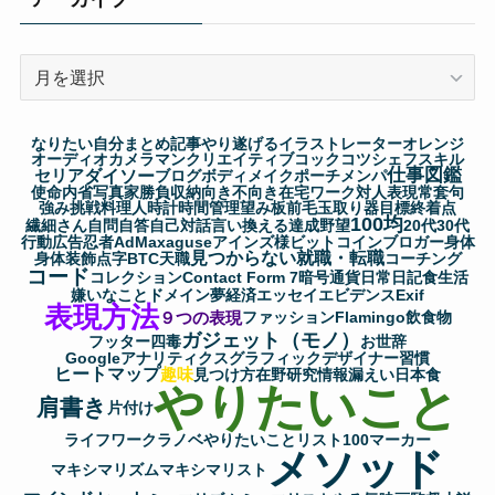
ア
ー
カ
なりたい自分
まとめ記事
やり遂げる
イラストレーター
オレンジ
イ
オーディオ
カメラマン
クリエイティブ
コック
コツ
シェフ
スキル
仕事図鑑
セリア
ダイソー
ブ
ブログ
ボディメイク
ポーチ
メンパ
使命
内省
写真家
勝負
収納
向き不向き
在宅ワーク
対人表現
常套句
強み
挑戦
料理人
時計
時間管理
望み
板前
毛玉取り器
目標
終着点
100均
繊細さん
自問自答
自己対話
言い換える
達成
野望
20代
30代
行動
広告
忍者AdMax
aguse
アインズ様
ビットコイン
ブロガー
身体
見つからない
就職・転職
身体装飾
点字
BTC
天職
コーチング
コード
コレクション
Contact Form 7
暗号通貨
日常
日記
食生活
嫌いなこと
ドメイン
夢
経済
エッセイ
エビデンス
Exif
表現方法
９つの表現
ファッション
Flamingo
飲食物
ガジェット（モノ）
フッター
四毒
お世辞
Googleアナリティクス
グラフィックデザイナー
習慣
ヒートマップ
趣味
見つけ方
在野研究
情報漏えい
日本食
やりたいこと
肩書き
片付け
ライフワーク
ラノベ
やりたいことリスト100
マーカー
メソッド
マキシマリズム
マキシマリスト