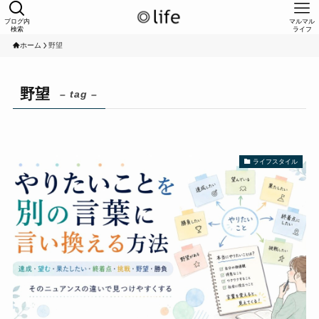
ブログ内
マルマル
検索
ライフ
ホーム
野望
野望
– tag –
ライフスタイル