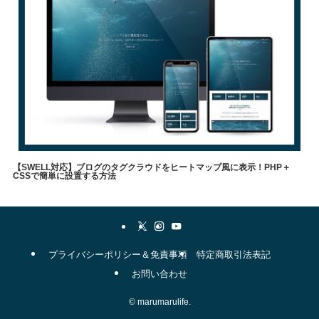
【SWELL対応】ブログのタグクラウドをヒートマップ風に表示！PHP＋
CSSで簡単に設置する方法
やりたいこと
メソッド
自己理解
WordPress
表現方法
swell
職業
タグクラウド
▼
プライバシーポリシー＆免責事項
特定商取引法表記
お問い合わせ
©
marumarulife.