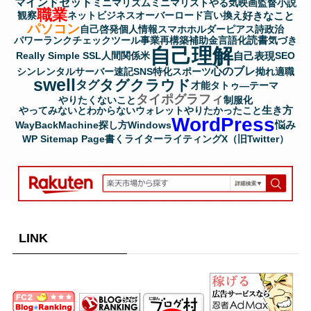
マインドセット
ミニマリズム
ミニマリスト
やる気
映画監督
小説
職業
好きなこと
観察
ネットビジネス
オーバーロード
言い換え
パソコン
自己啓発
個人情報
スマホホルダー
ピアス
詩
政治
読書
パワーランクチェックツール
事業再構築補助金
言語化
気づき
自己理解
自己表現
Really Simple SSL
人間関係
米
SEO
心のブレ
シンレンタルサーバー
速記
SNS
特化
スポーツ
拗れ
適職
swell
タグクラウド
タグ
才能
タトゥ―
テーマ
タイポグラフィ
やりたくないこと
制服化
生き方
やってみないとわからない
ウォレット
やりたかったこと
WordPress
悩み
WayBackMachine
探し方
Windows
WP Sitemap Page
書く
ライター
ライティング
X（旧Twitter）
LINK